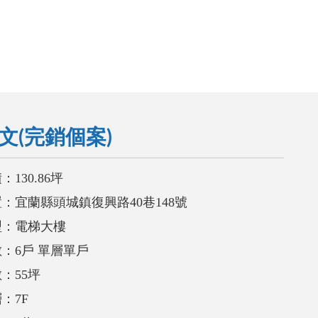
文(完銷個案)
130.86坪
：宜蘭縣頭城鎮復興路40巷148號
型：電梯大樓
：6戶 單層單戶
：55坪
：7F